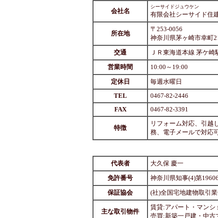
シーサイドジュウケン
会社名
有限会社シーサイド住
〒253-0056
所在地
神奈川県茅ヶ崎市幸町21
交通
ＪＲ東海道本線 茅ケ崎駅
営業時間
10:00～19:00
定休日
毎週水曜日
TEL
0467-82-2446
FAX
0467-82-3391
リフォーム対応、引越
特徴
務、電子メールで対応
代表者
大久保 慶一
免許番号
神奈川県知事(4)第1960
保証協会
(社)全国宅地建物取引
賃貸:アパート・マン
主な取引物件
売買:新築一戸建・中